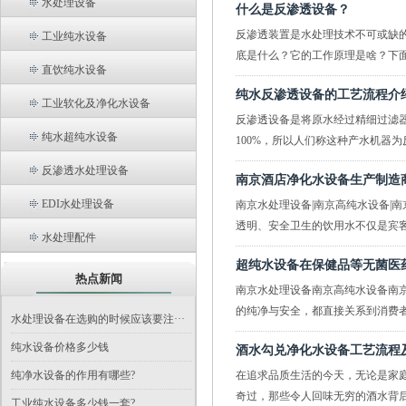
水处理设备
什么是反渗透设备？
反渗透装置是水处理技术不可或缺
工业纯水设备
底是什么？它的工作原理是啥？下面我
直饮纯水设备
纯水反渗透设备的工艺流程介
工业软化及净化水设备
反渗透设备是将原水经过精细过滤
纯水超纯水设备
100%，所以人们称这种产水机器为
反渗透水处理设备
南京酒店净化水设备生产制造
EDI水处理设备
南京水处理设备|南京高纯水设备
透明、安全卫生的饮用水不仅是宾客的
水处理配件
超纯水设备在保健品等无菌医
热点新闻
南京水处理设备南京高纯水设备南
的纯净与安全，都直接关系到消费者的
水处理设备在选购的时候应该要注···
纯水设备价格多少钱
酒水勾兑净化水设备工艺流程
纯净水设备的作用有哪些?
在追求品质生活的今天，无论是家
奇过，那些令人回味无穷的酒水背后，
工业纯水设备多少钱一套?