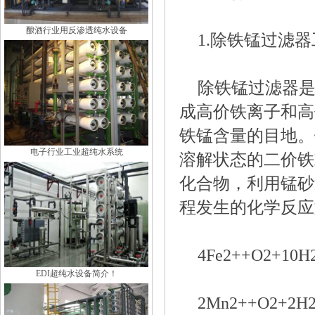
酿酒行业用反渗透纯水设备
1.除铁锰过滤
除铁锰过滤器
成高价铁离子和高
铁锰含量的目地。
电子行业工业超纯水系统
溶解状态的二价铁
化合物，利用锰砂
程发生的化学反应
4Fe2++O2+10H
EDI超纯水设备简介！
2Mn2++O2+2H