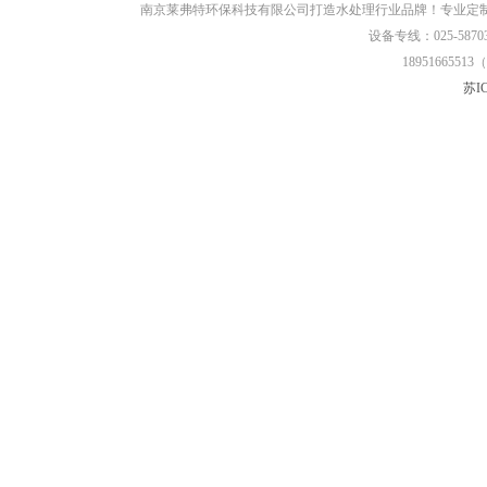
南京莱弗特环保科技有限公司打造水处理行业品牌！专业定
设备专线：025-58703
18951665513（
苏IC