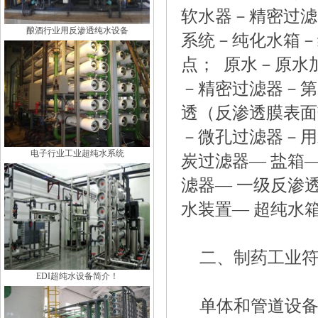
软水器－精密过滤
酿酒行业用反渗透纯水设备
系统－纯化水箱－
点； 原水－原水
－精密过滤器－第
透（反渗透膜表面
－微孔过滤器－用
电子行业工业超纯水系统
炭过滤器— 盐箱—
滤器— 一级反渗透
水装置— 超纯水箱
二、制药工业符
EDI超纯水设备简介！
单体和管道设备